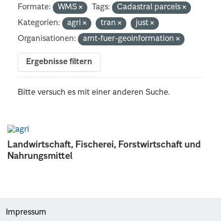
Formate:
WMS
Tags:
Cadastral parcels
Kategorien:
agri
tran
just
Organisationen:
amt-fuer-geoinformation
Ergebnisse filtern
Bitte versuch es mit einer anderen Suche.
Landwirtschaft, Fischerei, Forstwirtschaft und
Nahrungsmittel
Impressum