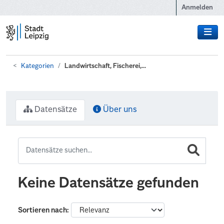
Zum Hauptinhalt wechseln
Anmelden
Kategorien
Landwirtschaft, Fischerei,...
Datensätze
Über uns
Keine Datensätze gefunden
Sortieren nach