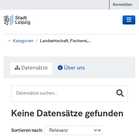
Zum Hauptinhalt wechseln
Anmelden
Kategorien
Landwirtschaft, Fischerei,...
Datensätze
Über uns
Keine Datensätze gefunden
Sortieren nach