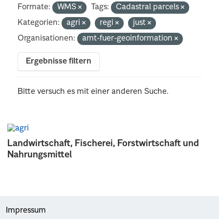
Formate:
WMS
Tags:
Cadastral parcels
Kategorien:
agri
regi
just
Organisationen:
amt-fuer-geoinformation
Ergebnisse filtern
Bitte versuch es mit einer anderen Suche.
Landwirtschaft, Fischerei, Forstwirtschaft und
Nahrungsmittel
Impressum