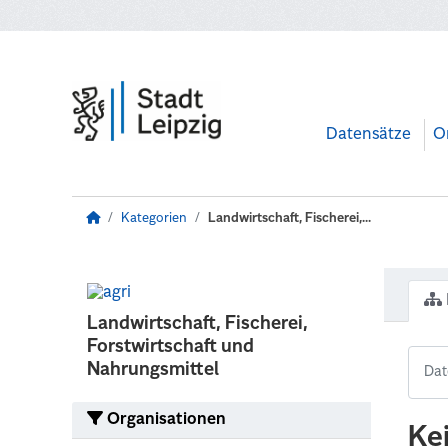
Zum Hauptinhalt wechseln
Datensätze
O
Kategorien
Landwirtschaft, Fischerei,...
Landwirtschaft, Fischerei,
Forstwirtschaft und
Nahrungsmittel
Organisationen
Ke