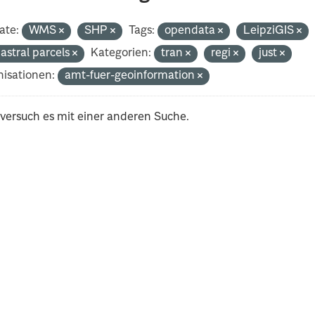
ate:
WMS
SHP
Tags:
opendata
LeipziGIS
astral parcels
Kategorien:
tran
regi
just
isationen:
amt-fuer-geoinformation
 versuch es mit einer anderen Suche.