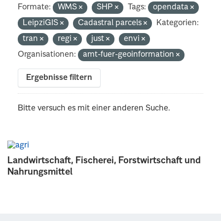
Formate:
WMS
SHP
Tags:
opendata
LeipziGIS
Cadastral parcels
Kategorien:
tran
regi
just
envi
Organisationen:
amt-fuer-geoinformation
Ergebnisse filtern
Bitte versuch es mit einer anderen Suche.
Landwirtschaft, Fischerei, Forstwirtschaft und
Nahrungsmittel