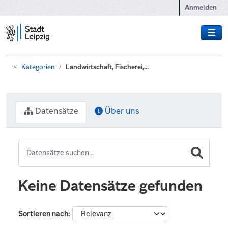
Zum Hauptinhalt wechseln
Anmelden
Kategorien
Landwirtschaft, Fischerei,...
Datensätze
Über uns
Keine Datensätze gefunden
Sortieren nach