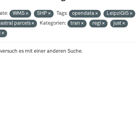
ate:
WMS
SHP
Tags:
opendata
LeipziGIS
astral parcels
Kategorien:
tran
regi
just
i
 versuch es mit einer anderen Suche.