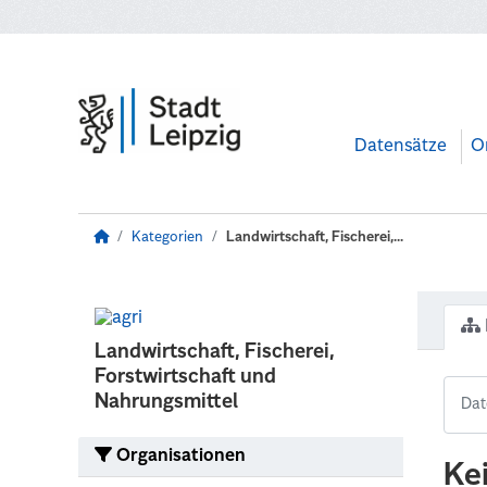
Zum Hauptinhalt wechseln
Datensätze
O
Kategorien
Landwirtschaft, Fischerei,...
Landwirtschaft, Fischerei,
Forstwirtschaft und
Nahrungsmittel
Organisationen
Ke