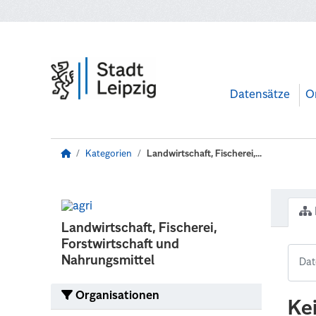
Zum Hauptinhalt wechseln
Datensätze
O
Kategorien
Landwirtschaft, Fischerei,...
Landwirtschaft, Fischerei,
Forstwirtschaft und
Nahrungsmittel
Organisationen
Ke