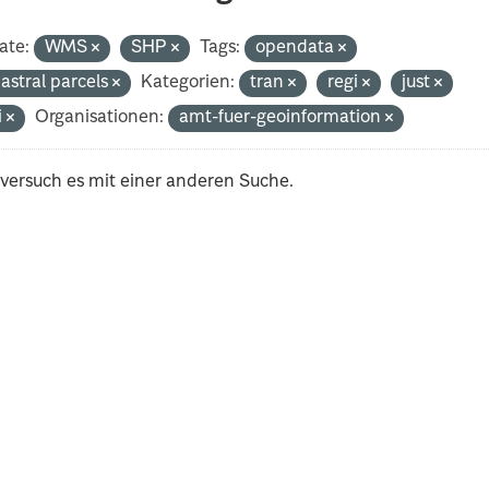
ate:
WMS
SHP
Tags:
opendata
astral parcels
Kategorien:
tran
regi
just
i
Organisationen:
amt-fuer-geoinformation
 versuch es mit einer anderen Suche.