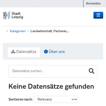
Zum Hauptinhalt wechseln
Anmelden
Kategorien
Landwirtschaft, Fischerei,...
Datensätze
Über uns
Keine Datensätze gefunden
Sortieren nach