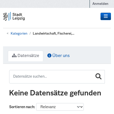
Zum Hauptinhalt wechseln
Anmelden
Kategorien
Landwirtschaft, Fischerei,...
Datensätze
Über uns
Keine Datensätze gefunden
Sortieren nach