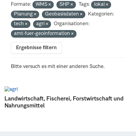
Formate:
WMS
SHP
Tags:
lokal
Planung
Geobasisdaten
Kategorien:
tech
agri
Organisationen:
amt-fuer-geoinformation
Ergebnisse filtern
Bitte versuch es mit einer anderen Suche.
Landwirtschaft, Fischerei, Forstwirtschaft und
Nahrungsmittel