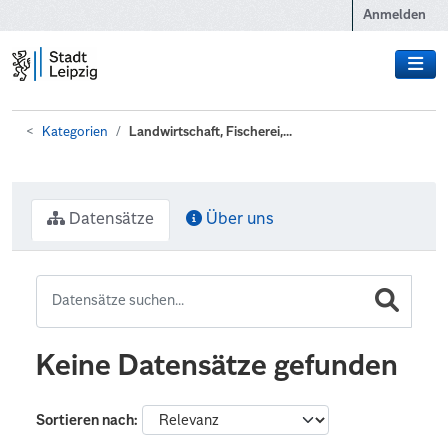
Zum Hauptinhalt wechseln
Anmelden
Kategorien
Landwirtschaft, Fischerei,...
Datensätze
Über uns
Keine Datensätze gefunden
Sortieren nach