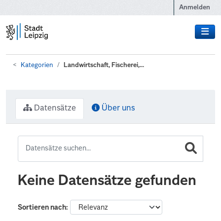
Zum Hauptinhalt wechseln
Anmelden
Kategorien
Landwirtschaft, Fischerei,...
Datensätze
Über uns
Keine Datensätze gefunden
Sortieren nach