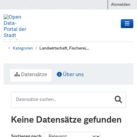
Zum Hauptinhalt wechseln
Anmelden
Kategorien
Landwirtschaft, Fischerei,...
Datensätze
Über uns
Keine Datensätze gefunden
Sortieren nach