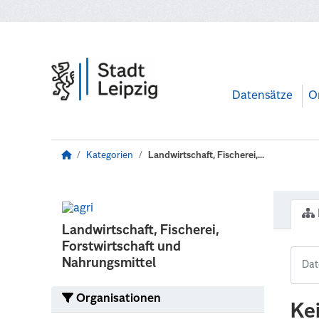
Zum Hauptinhalt wechseln
Datensätze
O
Kategorien
Landwirtschaft, Fischerei,...
Landwirtschaft, Fischerei,
Forstwirtschaft und
Nahrungsmittel
Organisationen
Ke