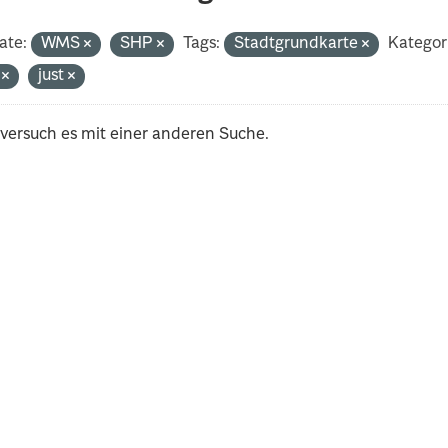
ate:
WMS
SHP
Tags:
Stadtgrundkarte
Kategor
i
just
 versuch es mit einer anderen Suche.