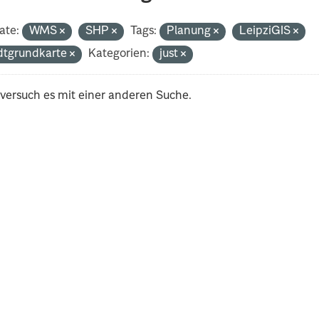
ate:
WMS
SHP
Tags:
Planung
LeipziGIS
dtgrundkarte
Kategorien:
just
 versuch es mit einer anderen Suche.