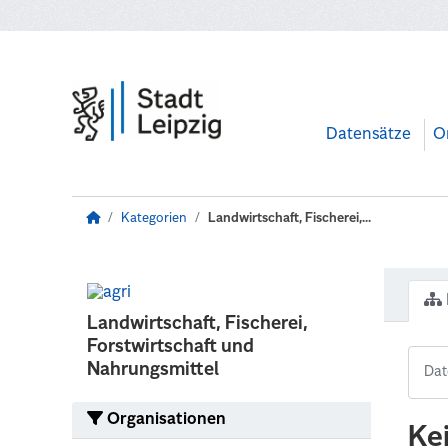
Zum Hauptinhalt wechseln
Datensätze
O
Kategorien
Landwirtschaft, Fischerei,...
Landwirtschaft, Fischerei,
Forstwirtschaft und
Nahrungsmittel
Organisationen
Ke