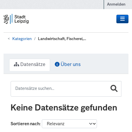
Zum Hauptinhalt wechseln
Anmelden
Kategorien
Landwirtschaft, Fischerei,...
Datensätze
Über uns
Keine Datensätze gefunden
Sortieren nach