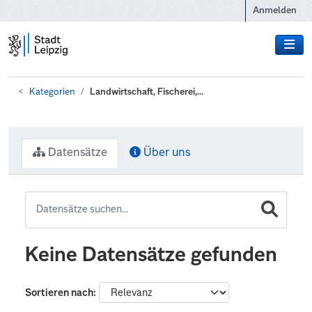
Zum Hauptinhalt wechseln
Anmelden
Kategorien
Landwirtschaft, Fischerei,...
Datensätze
Über uns
Keine Datensätze gefunden
Sortieren nach