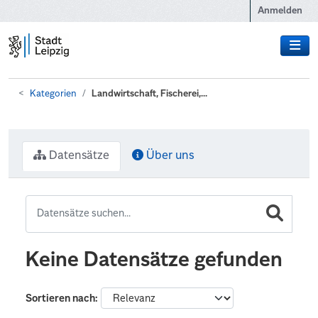
Zum Hauptinhalt wechseln
Anmelden
Kategorien
Landwirtschaft, Fischerei,...
Datensätze
Über uns
Keine Datensätze gefunden
Sortieren nach