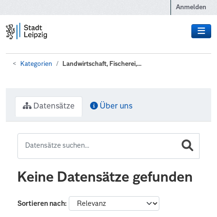
Zum Hauptinhalt wechseln
Anmelden
Kategorien
Landwirtschaft, Fischerei,...
Datensätze
Über uns
Keine Datensätze gefunden
Sortieren nach