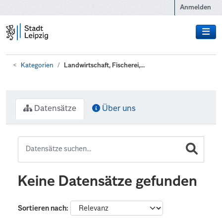
Zum Hauptinhalt wechseln
Anmelden
Kategorien
Landwirtschaft, Fischerei,...
Datensätze
Über uns
Keine Datensätze gefunden
Sortieren nach