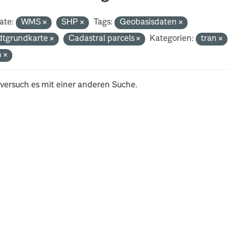
ate:
WMS
SHP
Tags:
Geobasisdaten
dtgrundkarte
Cadastral parcels
Kategorien:
tran
h
 versuch es mit einer anderen Suche.