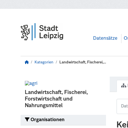
Zum Hauptinhalt wechseln
Datensätze
O
Kategorien
Landwirtschaft, Fischerei,...
Landwirtschaft, Fischerei,
Forstwirtschaft und
Nahrungsmittel
Organisationen
Ke