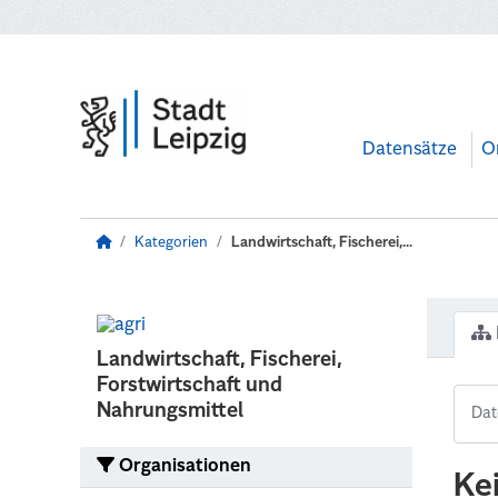
Zum Hauptinhalt wechseln
Datensätze
O
Kategorien
Landwirtschaft, Fischerei,...
Landwirtschaft, Fischerei,
Forstwirtschaft und
Nahrungsmittel
Organisationen
Ke