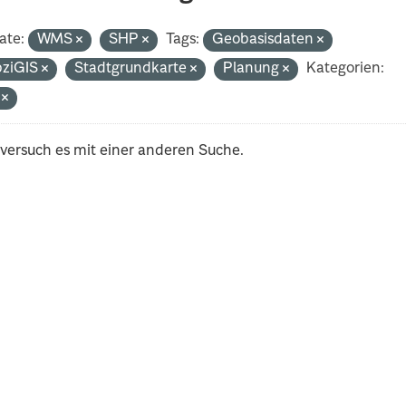
ate:
WMS
SHP
Tags:
Geobasisdaten
pziGIS
Stadtgrundkarte
Planung
Kategorien:
i
 versuch es mit einer anderen Suche.