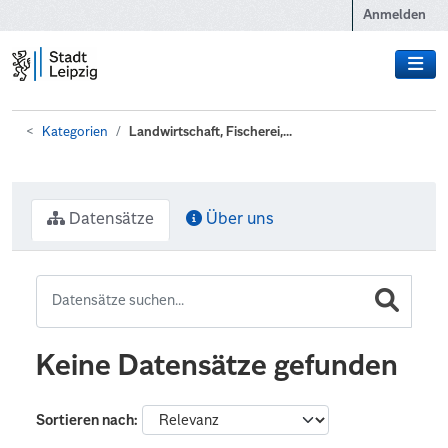
Zum Hauptinhalt wechseln
Anmelden
Kategorien
Landwirtschaft, Fischerei,...
Datensätze
Über uns
Keine Datensätze gefunden
Sortieren nach