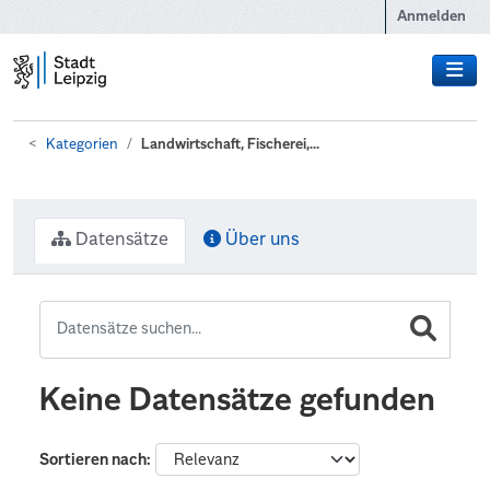
Zum Hauptinhalt wechseln
Anmelden
Kategorien
Landwirtschaft, Fischerei,...
Datensätze
Über uns
Keine Datensätze gefunden
Sortieren nach