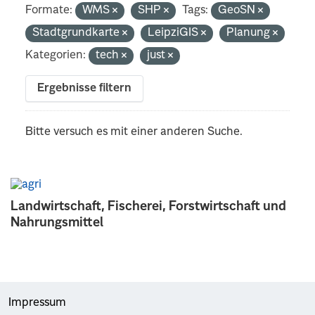
Formate:
WMS
SHP
Tags:
GeoSN
Stadtgrundkarte
LeipziGIS
Planung
Kategorien:
tech
just
Ergebnisse filtern
Bitte versuch es mit einer anderen Suche.
Landwirtschaft, Fischerei, Forstwirtschaft und
Nahrungsmittel
Impressum