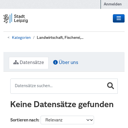
Zum Hauptinhalt wechseln
Anmelden
Kategorien
Landwirtschaft, Fischerei,...
Datensätze
Über uns
Keine Datensätze gefunden
Sortieren nach