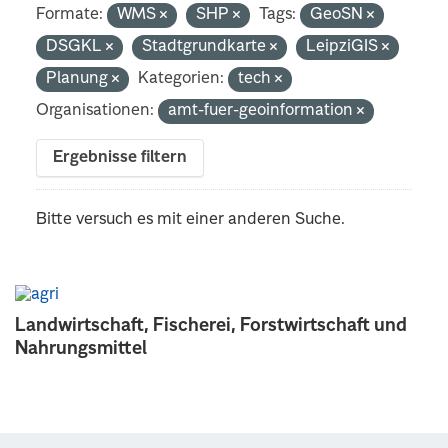
Formate:
WMS
SHP
Tags:
GeoSN
DSGKL
Stadtgrundkarte
LeipziGIS
Planung
Kategorien:
tech
Organisationen:
amt-fuer-geoinformation
Ergebnisse filtern
Bitte versuch es mit einer anderen Suche.
Landwirtschaft, Fischerei, Forstwirtschaft und
Nahrungsmittel