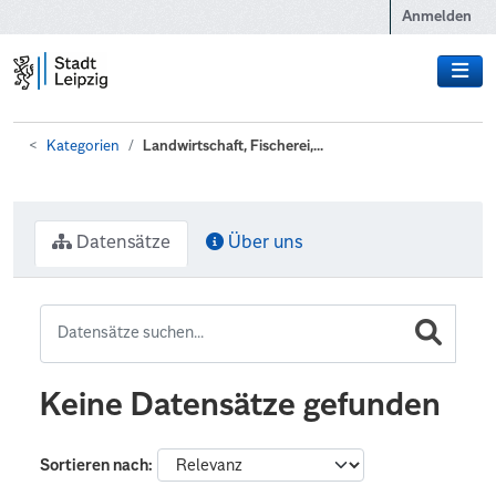
Zum Hauptinhalt wechseln
Anmelden
Kategorien
Landwirtschaft, Fischerei,...
Datensätze
Über uns
Keine Datensätze gefunden
Sortieren nach