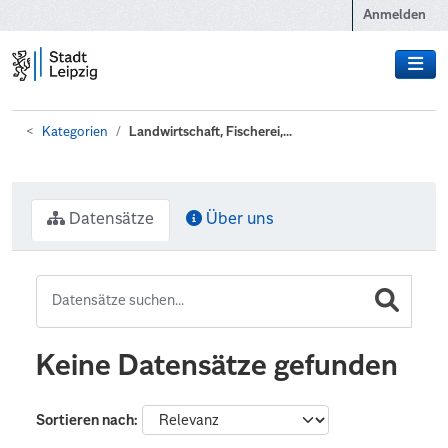
Zum Hauptinhalt wechseln
Anmelden
Kategorien
Landwirtschaft, Fischerei,...
Datensätze
Über uns
Keine Datensätze gefunden
Sortieren nach