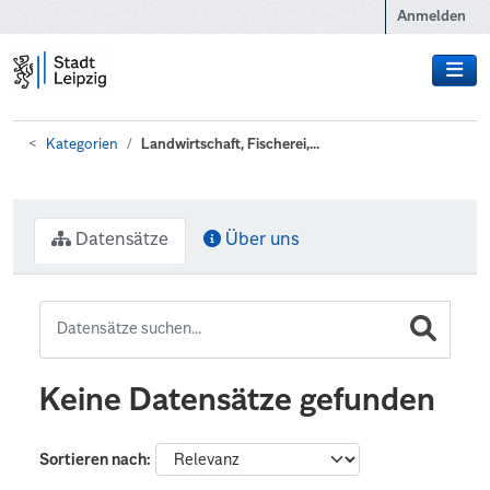
Zum Hauptinhalt wechseln
Anmelden
Kategorien
Landwirtschaft, Fischerei,...
Datensätze
Über uns
Keine Datensätze gefunden
Sortieren nach