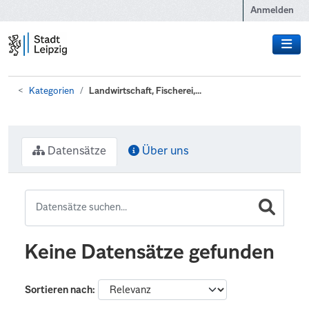
Zum Hauptinhalt wechseln
Anmelden
Kategorien
Landwirtschaft, Fischerei,...
Datensätze
Über uns
Keine Datensätze gefunden
Sortieren nach