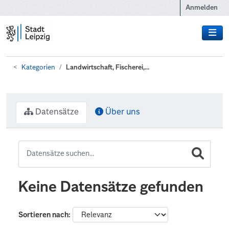
Zum Hauptinhalt wechseln
Anmelden
Kategorien
Landwirtschaft, Fischerei,...
Datensätze
Über uns
Keine Datensätze gefunden
Sortieren nach