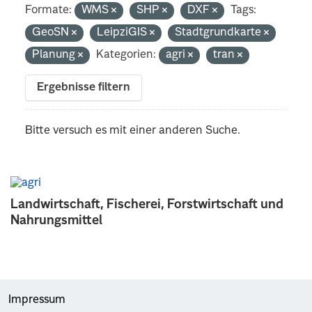
Formate:
WMS
SHP
DXF
Tags:
GeoSN
LeipziGIS
Stadtgrundkarte
Planung
Kategorien:
agri
tran
Ergebnisse filtern
Bitte versuch es mit einer anderen Suche.
Landwirtschaft, Fischerei, Forstwirtschaft und
Nahrungsmittel
Impressum