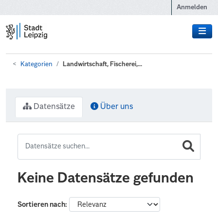
Zum Hauptinhalt wechseln
Anmelden
Kategorien
Landwirtschaft, Fischerei,...
Datensätze
Über uns
Keine Datensätze gefunden
Sortieren nach