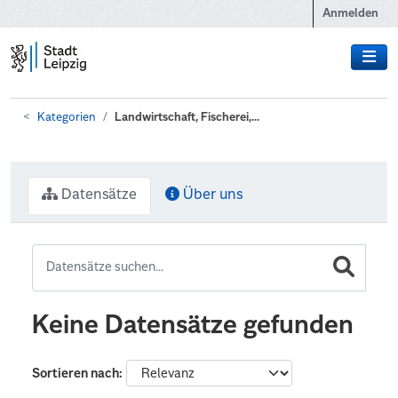
Zum Hauptinhalt wechseln
Anmelden
Kategorien
Landwirtschaft, Fischerei,...
Datensätze
Über uns
Keine Datensätze gefunden
Sortieren nach