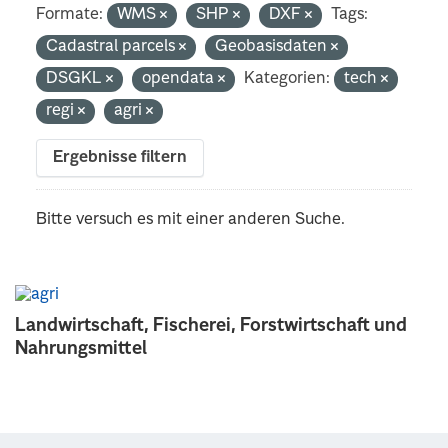
Formate:
WMS
SHP
DXF
Tags:
Cadastral parcels
Geobasisdaten
DSGKL
opendata
Kategorien:
tech
regi
agri
Ergebnisse filtern
Bitte versuch es mit einer anderen Suche.
Landwirtschaft, Fischerei, Forstwirtschaft und
Nahrungsmittel