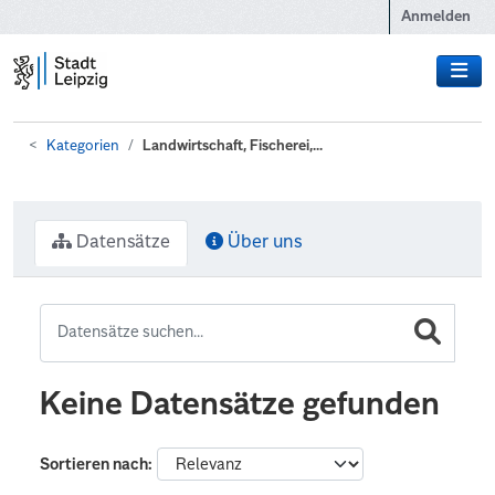
Zum Hauptinhalt wechseln
Anmelden
Kategorien
Landwirtschaft, Fischerei,...
Datensätze
Über uns
Keine Datensätze gefunden
Sortieren nach