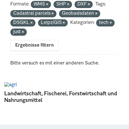
Formate:
WMS
SHP
DXF
Tags:
Cadastral parcels
Geobasisdaten
DSGKL
LeipziGIS
Kategorien:
tech
just
Ergebnisse filtern
Bitte versuch es mit einer anderen Suche.
Landwirtschaft, Fischerei, Forstwirtschaft und
Nahrungsmittel