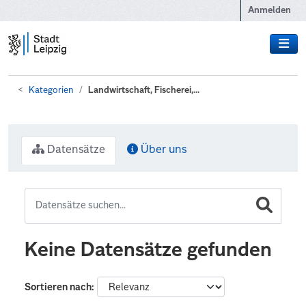
Zum Hauptinhalt wechseln
Anmelden
Kategorien
Landwirtschaft, Fischerei,...
Datensätze
Über uns
Keine Datensätze gefunden
Sortieren nach