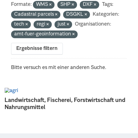
Formate:
WMS
SHP
DXF
Tags:
Cadastral parcels
DSGKL
Kategorien:
tech
regi
just
Organisationen:
amt-fuer-geoinformation
Ergebnisse filtern
Bitte versuch es mit einer anderen Suche.
Landwirtschaft, Fischerei, Forstwirtschaft und
Nahrungsmittel