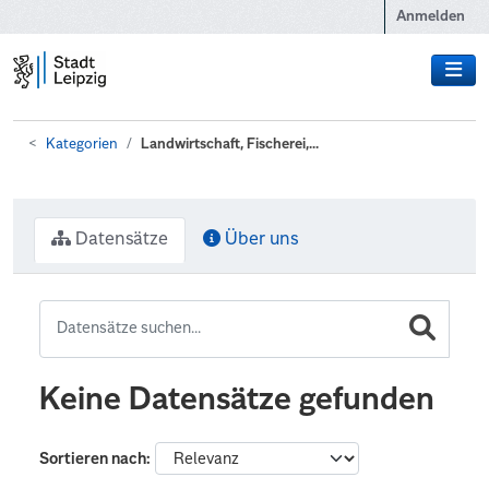
Zum Hauptinhalt wechseln
Anmelden
Kategorien
Landwirtschaft, Fischerei,...
Datensätze
Über uns
Keine Datensätze gefunden
Sortieren nach