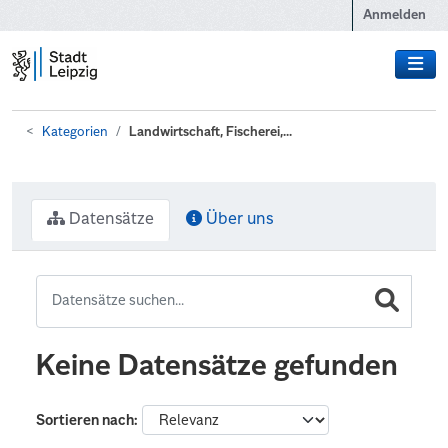
Zum Hauptinhalt wechseln
Anmelden
Kategorien
Landwirtschaft, Fischerei,...
Datensätze
Über uns
Keine Datensätze gefunden
Sortieren nach