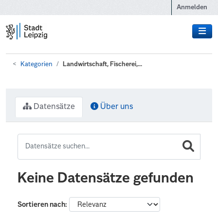
Zum Hauptinhalt wechseln
Anmelden
Kategorien
Landwirtschaft, Fischerei,...
Datensätze
Über uns
Keine Datensätze gefunden
Sortieren nach