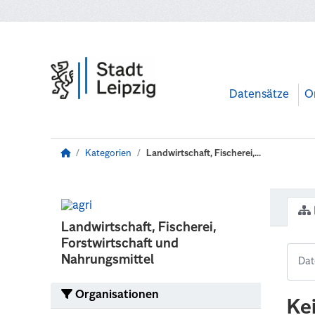
Zum Hauptinhalt wechseln
Datensätze
O
Kategorien
Landwirtschaft, Fischerei,...
Landwirtschaft, Fischerei,
Forstwirtschaft und
Nahrungsmittel
Organisationen
Ke