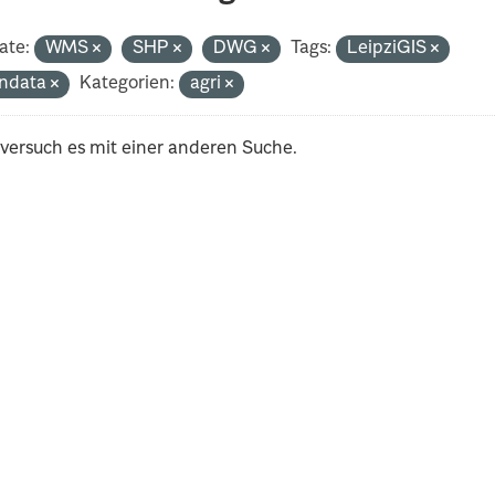
ate:
WMS
SHP
DWG
Tags:
LeipziGIS
ndata
Kategorien:
agri
 versuch es mit einer anderen Suche.