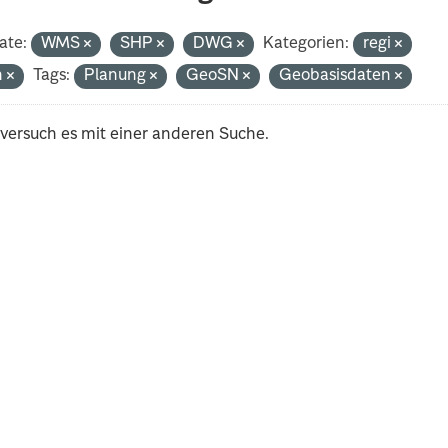
ate:
WMS
SHP
DWG
Kategorien:
regi
h
Tags:
Planung
GeoSN
Geobasisdaten
 versuch es mit einer anderen Suche.