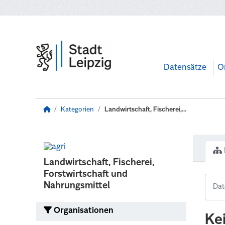
Zum Hauptinhalt wechseln
Datensätze
O
Kategorien
Landwirtschaft, Fischerei,...
Landwirtschaft, Fischerei,
Forstwirtschaft und
Nahrungsmittel
Organisationen
Ke