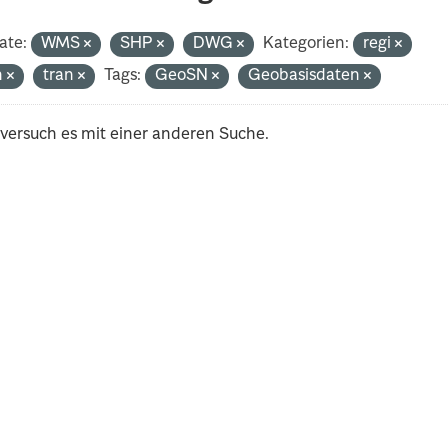
ate:
WMS
SHP
DWG
Kategorien:
regi
h
tran
Tags:
GeoSN
Geobasisdaten
 versuch es mit einer anderen Suche.