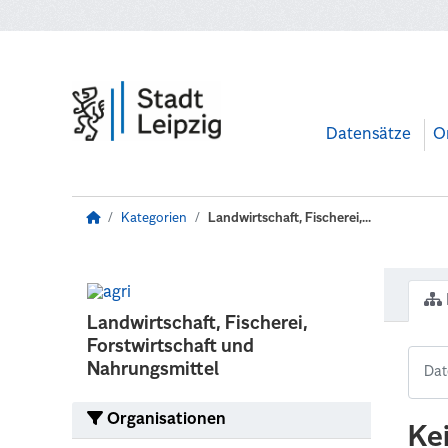
Zum Hauptinhalt wechseln
Datensätze
O
Kategorien
Landwirtschaft, Fischerei,...
Landwirtschaft, Fischerei,
Forstwirtschaft und
Nahrungsmittel
Organisationen
Ke