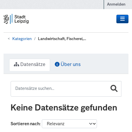
Zum Hauptinhalt wechseln
Anmelden
Kategorien
Landwirtschaft, Fischerei,...
Datensätze
Über uns
Keine Datensätze gefunden
Sortieren nach