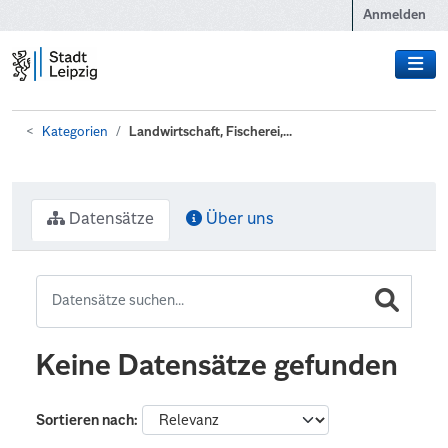
Zum Hauptinhalt wechseln
Anmelden
Kategorien
Landwirtschaft, Fischerei,...
Datensätze
Über uns
Keine Datensätze gefunden
Sortieren nach