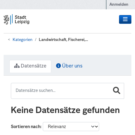
Zum Hauptinhalt wechseln
Anmelden
Kategorien
Landwirtschaft, Fischerei,...
Datensätze
Über uns
Keine Datensätze gefunden
Sortieren nach