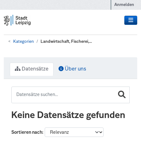
Zum Hauptinhalt wechseln
Anmelden
Kategorien
Landwirtschaft, Fischerei,...
Datensätze
Über uns
Keine Datensätze gefunden
Sortieren nach