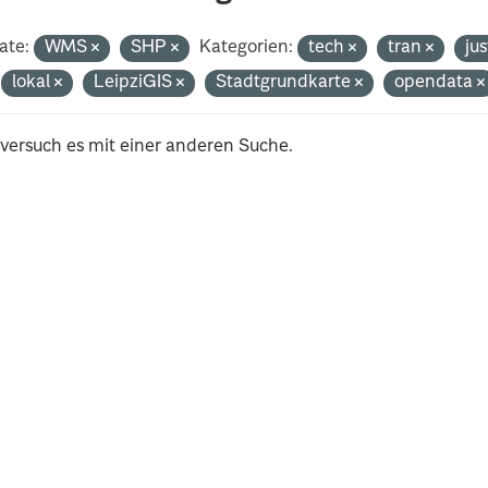
ate:
WMS
SHP
Kategorien:
tech
tran
ju
lokal
LeipziGIS
Stadtgrundkarte
opendata
 versuch es mit einer anderen Suche.