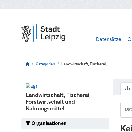
Zum Hauptinhalt wechseln
Datensätze
O
Kategorien
Landwirtschaft, Fischerei,...
Landwirtschaft, Fischerei,
Forstwirtschaft und
Nahrungsmittel
Organisationen
Ke