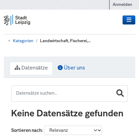
Zum Hauptinhalt wechseln
Anmelden
Kategorien
Landwirtschaft, Fischerei,...
Datensätze
Über uns
Keine Datensätze gefunden
Sortieren nach