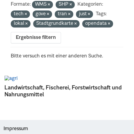
Formate:
WMS
SHP
Kategorien:
tech
gove
tran
just
Tags:
lokal
Stadtgrundkarte
opendata
Ergebnisse filtern
Bitte versuch es mit einer anderen Suche.
Landwirtschaft, Fischerei, Forstwirtschaft und
Nahrungsmittel
Impressum