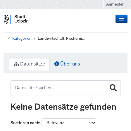
Zum Hauptinhalt wechseln
Anmelden
Kategorien
Landwirtschaft, Fischerei,...
Datensätze
Über uns
Keine Datensätze gefunden
Sortieren nach