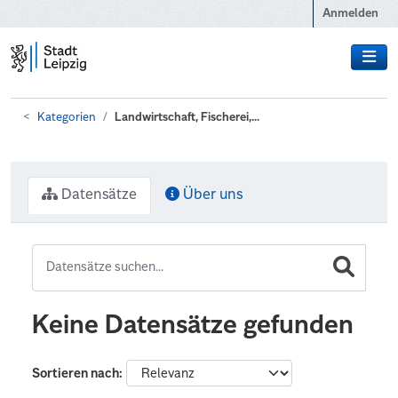
Zum Hauptinhalt wechseln
Anmelden
Kategorien
Landwirtschaft, Fischerei,...
Datensätze
Über uns
Keine Datensätze gefunden
Sortieren nach