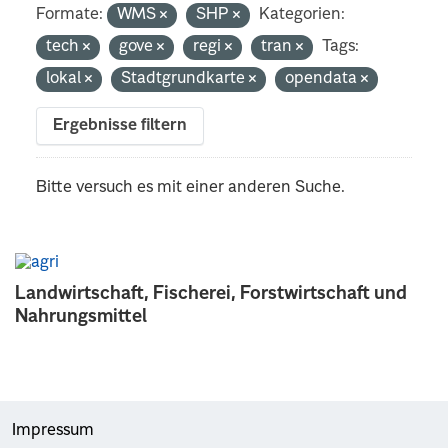
Formate:
WMS
SHP
Kategorien:
tech
gove
regi
tran
Tags:
lokal
Stadtgrundkarte
opendata
Ergebnisse filtern
Bitte versuch es mit einer anderen Suche.
Landwirtschaft, Fischerei, Forstwirtschaft und
Nahrungsmittel
Impressum