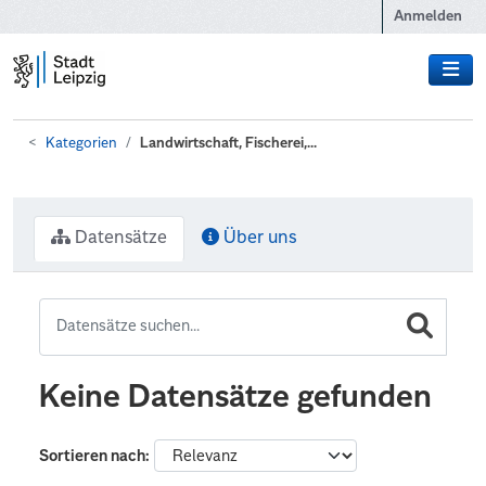
Zum Hauptinhalt wechseln
Anmelden
Kategorien
Landwirtschaft, Fischerei,...
Datensätze
Über uns
Keine Datensätze gefunden
Sortieren nach