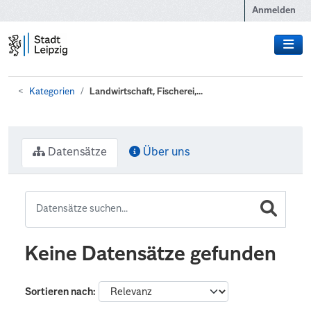
Zum Hauptinhalt wechseln
Anmelden
Kategorien
Landwirtschaft, Fischerei,...
Datensätze
Über uns
Keine Datensätze gefunden
Sortieren nach