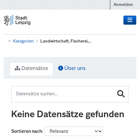
Zum Hauptinhalt wechseln
Anmelden
Kategorien
Landwirtschaft, Fischerei,...
Datensätze
Über uns
Keine Datensätze gefunden
Sortieren nach