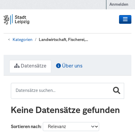
Zum Hauptinhalt wechseln
Anmelden
Kategorien
Landwirtschaft, Fischerei,...
Datensätze
Über uns
Keine Datensätze gefunden
Sortieren nach